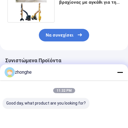
βραχίονας με αγκάθι για την
εξόρυξη βυθού
Να συνεχίσει
Συνιστώμενα Προϊόντα
zhonghe
11:32 PM
Good day, what product are you looking for?
Τηλεσκοπικό
Τηλεσκοπικός
Επικεφαλής μ
βραχίονα εκσκαφέα
εξορυκτής με κουβά
εκσκαφής
υψηλής εμβέλειας.
για γάτες Hitachi