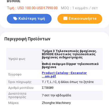
BS900E
Τιμή：USD 100.00-USD17990.00
MOQ：1 κομμάτι / σετ
Καλύτερη τιμή
Επικοινωνήστε
Περιγραφή Προϊόντων
,
Τμήμα 3 Τηλεσκοπικός βραχίονας
BS900E Ελυστικός τηλεσκοπικός
βραχίονας σιδηροτροχιάς
Υψηλό φως
,
Βαθιά σκάψιμο Dipper τηλεσκοπικό
βραχίονα
Product Catalog--Excavator
Έγγραφο
...om.pdf
Όροι πληρωμής
T / T, L / C, ή άλλοι όπως το ζητάτε
Αριθμό μοντέλου
ΣΤΒ089
Δυνατότητα
7 σετ την εβδομάδα
προσφοράς
Μάρκα
Zhonghe Machinery