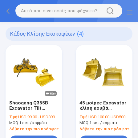
Κάδος Κλίσης Εκσκαφέων
(4)
Shaogang Q355B
45 μοίρες Excavator
Excavator Tilt
κλίση κουβά
Bucket για την
Excavator κλίση
Τιμή:
USD 99.00 - USD3999.00
Τιμή:
USD 100.00-USD500.00
ανασκαφή άμμου
κουβά 800mm
MOQ:
1 σετ / κομμάτι
MOQ:
1 σετ / κομμάτι
Λάβετε την πιο πρόσφατη τιμή
Λάβετε την πιο πρόσφατη τι