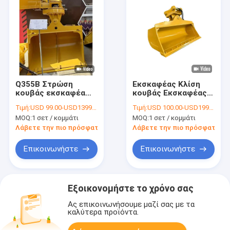
Q355B Στρώση
Εκσκαφέας Κλίση
κουβάς εκσκαφέα
κουβάς Εκσκαφέας
κλίση Καλύτερη
τηλεσκοπικό
Τιμή:
USD 99.00-USD1399.00
Τιμή:
USD 100.00-USD1999.00
συγκόλληση
βραχίονα 360 μοίρες
MOQ:
1 σετ / κομμάτι
MOQ:
1 σετ / κομμάτι
κλίση
Λάβετε την πιο πρόσφατη τιμή
Λάβετε την πιο πρόσφατη τι
Επικοινωνήστε
Επικοινωνήστε
Εξοικονομήστε το χρόνο σας
Ας επικοινωνήσουμε μαζί σας με τα
καλύτερα προϊόντα.