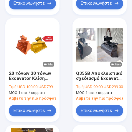
Επικοινωνήστε
Επικοινωνήστε
20 τόνων 30 τόνων
Q355B Αποκλειστικό
Excavator Κλίση
σχεδιασμό Excavator
κουβά 800mm Digger
Tilt Bucket For Cat
Τιμή:
USD 100.00-USD7999.00
Τιμή:
USD 99.00-USD299.00
υδραυλική κλίση
Hitachi Komatsu
MOQ:
1 σετ / κομμάτι
MOQ:
1 σετ / κομμάτι
κουβά excavator
Εξοπλισμός
κουβά excavator
Λάβετε την πιο πρόσφατη τιμή
Λάβετε την πιο πρόσφατη τι
κλίση κουβά
Επικοινωνήστε
Επικοινωνήστε