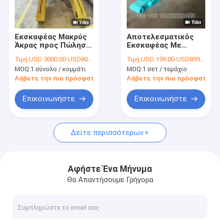
Εμφάνιση VR
Σχετικά με εμάς
Εκσκαφέας Μακρύς
Αποτελεσματικός
Άκρας προς Πώληση
Εκσκαφέας Με
Επισκεψή εργοστασίου
- Φθάστε Πιο Μακριά!
Μακρό Άρμα για να
Τιμή:
USD 3000.00-USD80000.00 EXW price
Τιμή:
USD 199.00-USD8999.00
Αυξήσετε την
MOQ:
1 σύνολο / κομμάτι
MOQ:
1 σετ / τεμάχιο
Παραγωγικότητά Σας
Έλεγχος ποιότητας
Λάβετε την πιο πρόσφατη τιμή
Λάβετε την πιο πρόσφατη τι
Ειδήσεις
Επικοινωνήστε
Επικοινωνήστε
Υποθέσεις
Δείτε περισσότερων
Ζητήστε μια προσφορά
Αφήστε Ένα Μήνυμα
Θα Απαντήσουμε Γρήγορα
μακροχρόνιος βραχίονας προσιτότητας εκσκαφέων
Τηλεσκοπικός βραχίονας εκσκαφέων