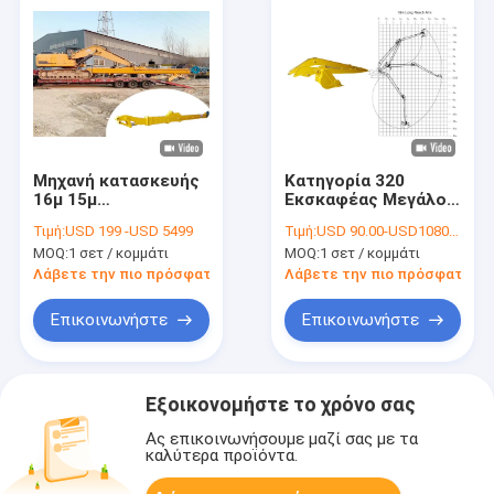
Μηχανή κατασκευής
Κατηγορία 320
16μ 15μ
Εκσκαφέας Μεγάλος
τηλεσκοπικό
Εκσκαφέας Μεγάλο
Τιμή:
USD 199 -USD 5499
Τιμή:
USD 90.00-USD10800.00
βραχίονα,
Άρμα Για Ποτάμι Με
MOQ:
1 σετ / κομμάτι
MOQ:
1 σετ / κομμάτι
εκσκαφέας μακρύς
Κουβά
βραχίονας δεύτερο
Λάβετε την πιο πρόσφατη τιμή
Λάβετε την πιο πρόσφατη τι
τμήμα
Επικοινωνήστε
Επικοινωνήστε
Εξοικονομήστε το χρόνο σας
Ας επικοινωνήσουμε μαζί σας με τα
καλύτερα προϊόντα.