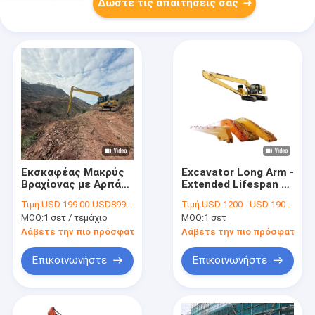
Δώστε τις απαιτήσεις σας
Εκσκαφέας Μακρύς
Excavator Long Arm -
Βραχίονας με Αρπάγη
Extended Lifespan &
Ξύλου
High Efficiency
Τιμή:
USD 199.00-USD8999.00
Τιμή:
USD 1200 - USD 19000
MOQ:
1 σετ / τεμάχιο
MOQ:
1 σετ
Λάβετε την πιο πρόσφατη τιμή
Λάβετε την πιο πρόσφατη τι
Επικοινωνήστε
Επικοινωνήστε