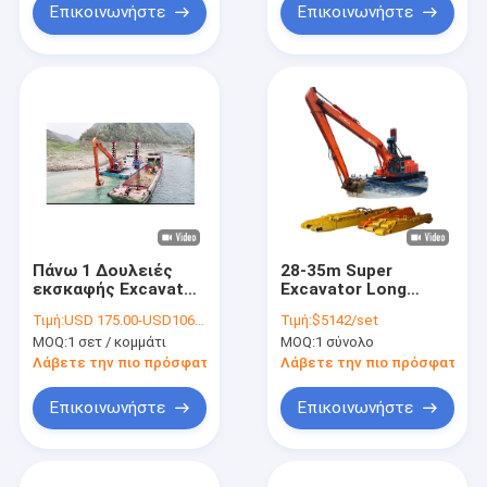
Επικοινωνήστε
Επικοινωνήστε
Πάνω 1 Δουλειές
28-35m Super
εκσκαφής Excavator
Excavator Long
Long Arm Χρήση
Reach Boom
Τιμή:
USD 175.00-USD10600.00
Τιμή:
$5142/set
Q355B υλικό για το
Excavator Long Arm
MOQ:
1 σετ / κομμάτι
MOQ:
1 σύνολο
ποτάμι
για την Hitachi 1200
Λάβετε την πιο πρόσφατη τιμή
Λάβετε την πιο πρόσφατη τι
Επικοινωνήστε
Επικοινωνήστε