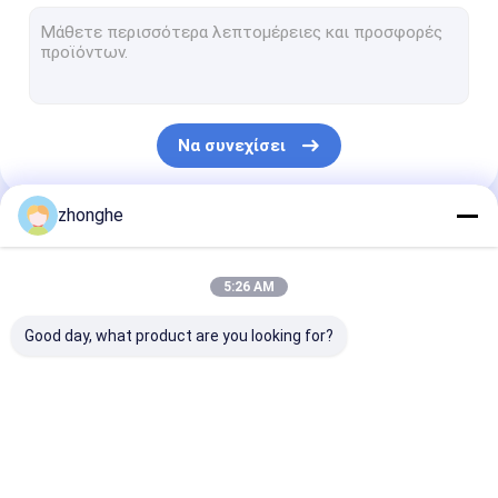
Τηλεσκοπικός βραχίονας
Τηλεσκοπικός βραχίονας εκσκαφέων
οδηγώντας βραχίονας σωρών εκσκαφέων
Να συνεχίσει
βραχίονας σήραγγας εκσκαφέα
Βραχίονας κατεδάφισης
zhonghe
Οι Κατηγορίες Μας
Βόλος πετρώματος εξορυκτικού μηχανήματος
5:26 AM
Εκσκαφέας επεξεργασίας υλικών
Good day, what product are you looking for?
Κάδος κλίσης εκσκαφέων
βάζο λάσπης εκσκαφέα
μακροχρόνιος
Τηλεσκοπικός
Τηλεσκοπικό
Βάζο βράχου
βραχίονας
βραχίονας
βραχίονας
προσιτότητας
εκσκαφέων
εκσκαφέων