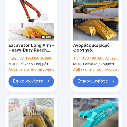
Excavator Long Arm -
Αγοράζομαι βαρύ
Heavy-Duty Reach
φορτηγό.
Excavator Arm
Τιμή:
USD 199.00-USD8999.00
Τιμή:
USD 199.00-USD8999.00
MOQ:
1 σύνολο / κομμάτι
MOQ:
1 σύνολο / κομμάτι
Λάβετε την πιο πρόσφατη τιμή
Λάβετε την πιο πρόσφατη τι
Επικοινωνήστε
Επικοινωνήστε
Σπίτι
Προϊόντα
Βίντεο