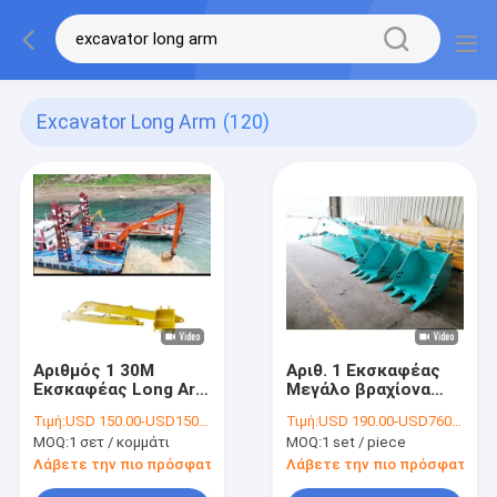
Excavator Long Arm
(120)
Αριθμός 1 30M
Αριθ. 1 Εκσκαφέας
Εκσκαφέας Long Arm
Μεγάλο βραχίονα
Για Hitachi 1200
Μεγάλη εμβέλεια
Τιμή:
USD 150.00-USD15050.00
Τιμή:
USD 190.00-USD7600.00
Q690D Υψηλής
Εκσκαφέας με
MOQ:
1 σετ / κομμάτι
MOQ:
1 set / piece
Απόδοσης
βύθιση για σκάψιμο
Λάβετε την πιο πρόσφατη τιμή
Λάβετε την πιο πρόσφατη τι