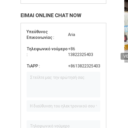
ΕΊΜΑΙ ONLINE CHAT NOW
Υπεύθυνος
Aria
Επικοινωνίας :
Τηλεφωνικό νούμερο
+86
:
13822325403
VI
ΤιAPP :
+8613822325403