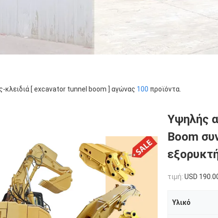
ς-κλειδιά [ excavator tunnel boom ] αγώνας
100
προϊόντα.
Υψηλής α
Boom συ
εξορυκτ
τιμή:
USD 190.0
Υλικό