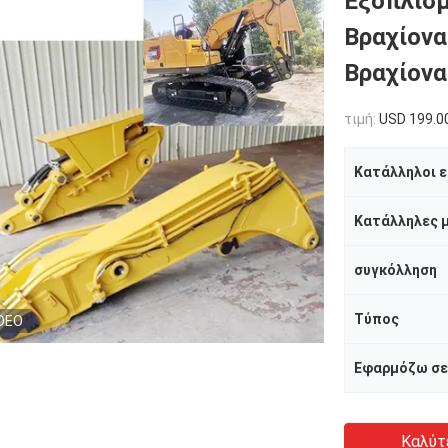
Εξοπλισ
Βραχίονα
Βραχίονα
τιμή:
USD 199.0
Κατάλληλοι 
συγκόλληση
Τύπος
DEO
Εφαρμόζω σε
Καλύτ