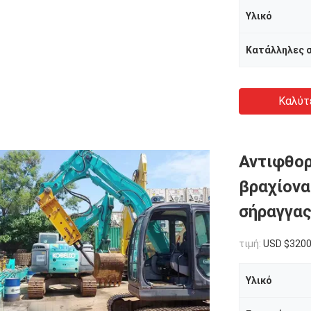
Υλικό
Καλύτ
Αντιφθορ
βραχίονα
σήραγγα
τιμή:
USD $3200
Υλικό