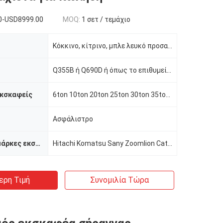
0-USD8999.00
MOQ:
1 σετ / τεμάχιο
Κόκκινο, κίτρινο, μπλε λευκό προσαρμοσμένο
Q355B ή Q690D ή όπως το επιθυμείτε
εκσκαφείς
6ton 10ton 20ton 25ton 30ton 35ton 55ton 60ton
Ασφάλιστρο
Κατάλληλες μάρκες εκσκαφητή
Hitachi Komatsu Sany Zoomlion Cat κ.λπ.
ερη Τιμή
Συνομιλία Τώρα