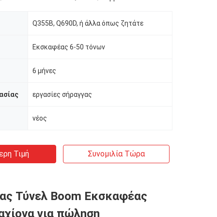
Q355B, Q690D, ή άλλα όπως ζητάτε
Εκσκαφέας 6-50 τόνων
6 μήνες
ασίας
εργασίες σήραγγας
νέος
ερη Τιμή
Συνομιλία Τώρα
ας Τύνελ Boom Εκσκαφέας
αχίονα για πώληση