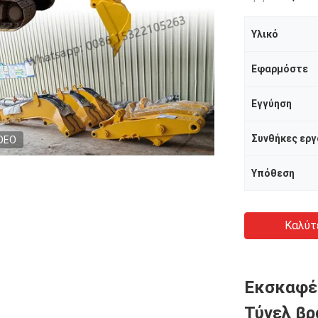
Υλικό
Εφαρμόστε
Εγγύηση
Συνθήκες εργ
DEO
Υπόθεση
Καλύτ
Εκσκαφέ
Τύνελ βρ