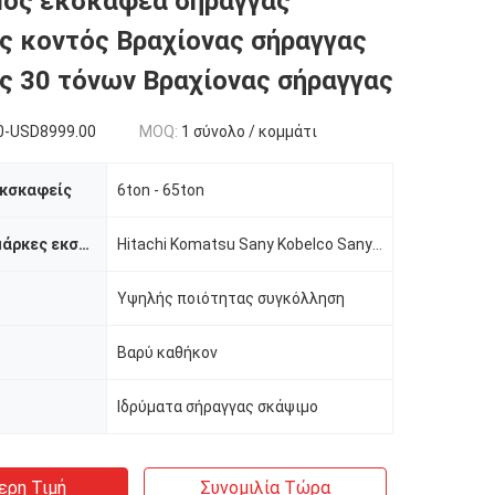
μός εκσκαφέα σήραγγας
ς κοντός Βραχίονας σήραγγας
ς 30 τόνων Βραχίονας σήραγγας
0-USD8999.00
MOQ:
1 σύνολο / κομμάτι
εκσκαφείς
6ton - 65ton
Κατάλληλες μάρκες εκσκαφητή
Hitachi Komatsu Sany Kobelco Sany Cat κτλ κ.λπ.
Υψηλής ποιότητας συγκόλληση
Βαρύ καθήκον
Ιδρύματα σήραγγας σκάψιμο
ερη Τιμή
Συνομιλία Τώρα