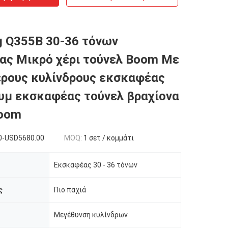
 Q355B 30-36 τόνων
ας Μικρό χέρι τούνελ Boom Με
ρους κυλίνδρους εκσκαφέας
υμ εκσκαφέας τούνελ βραχίονα
boom
0-USD5680.00
MOQ:
1 σετ / κομμάτι
Εκσκαφέας 30 - 36 τόνων
ς
Πιο παχιά
Μεγέθυνση κυλίνδρων