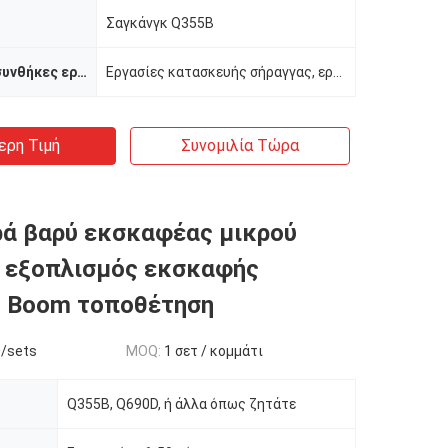
Σαγκάνγκ Q355B
Κατάλληλες συνθήκες εργασίας
Εργασίες κατασκευής σήραγγας, εργασίες σε στενά σημεία
ερη Τιμή
Συνομιλία Τώρα
ά βαρύ εκσκαφέας μικρού
 εξοπλισμός εκσκαφής
ς Boom τοποθέτηση
/sets
MOQ:
1 σετ / κομμάτι
Q355B, Q690D, ή άλλα όπως ζητάτε