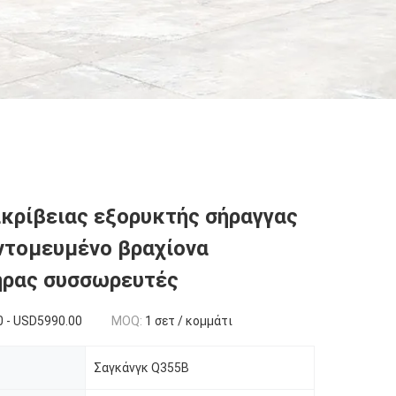
κρίβειας εξορυκτής σήραγγας
ντομευμένο βραχίονα
ήρας συσσωρευτές
0 - USD5990.00
MOQ:
1 σετ / κομμάτι
Σαγκάνγκ Q355B