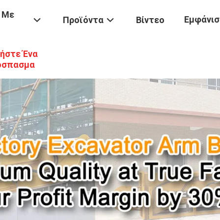
 Με
Εμφάνισ
Προϊόντα
Βίντεο
ήστε Ένα
όσπασμα