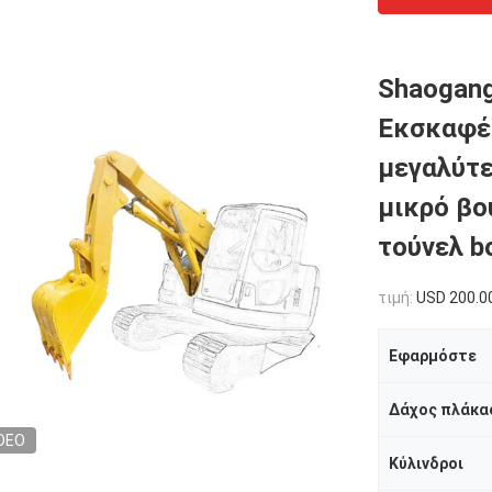
Shaogang
Εκσκαφέ
μεγαλύτε
μικρό βο
τούνελ 
τιμή:
USD 200.0
Εφαρμόστε
Δάχος πλάκα
DEO
Κύλινδροι