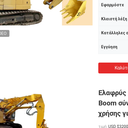
Εφαρμόστε
Κλειστή λέξη
DEO
Εγγύηση
Καλύτ
Ελαφρύς 
Boom σύ
χρήσης γ
τιμή:
USD $3200