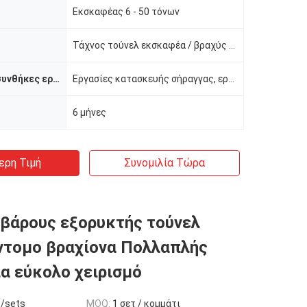
Εκσκαφέας 6 - 50 τόνων
Τάχνος τούνελ εκσκαφέα / βραχύς βραχίονας εκσκαφέα
Κατάλληλες συνθήκες εργασίας
Εργασίες κατασκευής σήραγγας, εργασίες σε στενά σημεία
6 μήνες
ερη Τιμή
Συνομιλία Τώρα
βάρους εξορυκτής τούνελ
ντομο βραχίονα Πολλαπλής
ια εύκολο χειρισμό
/sets
MOQ:
1 σετ / κομμάτι