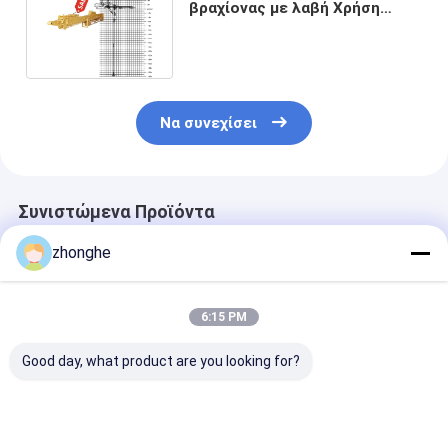
βραχίονας με λαβή Χρήση
BS900E ελαφρύτερο
ισχυρότερο
Να συνεχίσει
Συνιστώμενα Προϊόντα
zhonghe
6:15 PM
Good day, what product are you looking for?
Τηλεσκοπικό
Τηλεσκοπικός
Επικεφαλής μ
βραχίονα εκσκαφέα
εξορυκτής με κουβά
εκσκαφής
υψηλής εμβέλειας.
για γάτες Hitachi