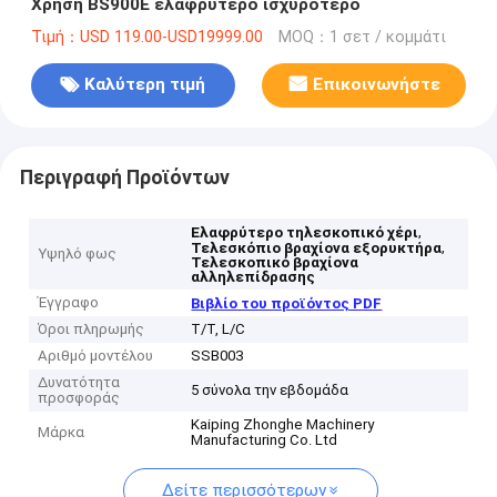
Χρήση BS900E ελαφρύτερο ισχυρότερο
Τιμή：USD 119.00-USD19999.00
MOQ：1 σετ / κομμάτι
Καλύτερη τιμή
Επικοινωνήστε
Περιγραφή Προϊόντων
,
Ελαφρύτερο τηλεσκοπικό χέρι
,
Τελεσκόπιο βραχίονα εξορυκτήρα
Υψηλό φως
Τελεσκοπικό βραχίονα
αλληλεπίδρασης
Έγγραφο
Βιβλίο του προϊόντος PDF
Όροι πληρωμής
T/T, L/C
Αριθμό μοντέλου
SSB003
Δυνατότητα
5 σύνολα την εβδομάδα
προσφοράς
Kaiping Zhonghe Machinery
Μάρκα
Manufacturing Co. Ltd
Δείτε περισσότερων