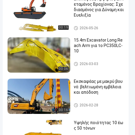
εταμένος Βραχίονας: Σχε
διασμένος για Δύναμη και
Ευελιξία
μακροχρόνιος βραχίονας προ
00:19
2026-05-26
σιτότητας εκσκαφέων
15.4m Excavator Long Re
ach Arm για το PC350LC-
10
μακροχρόνιος βραχίονας προ
2026-03-03
σιτότητας εκσκαφέων
00:06
Εκσκαφέας με μακρύ βου
νό: βελτιωμένη εμβέλεια
και απόδοση
μακροχρόνιος βραχίονας προ
2026-02-28
σιτότητας εκσκαφέων
00:16
Υψηλής ποιότητας 10 έω
ς 50 τόνων