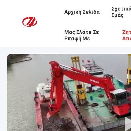
Σχετικ
Αρχική Σελίδα
Εμάς
Μας Ελάτε Σε
Ζητ
Επαφή Με
Απ