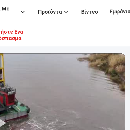
ά Με
Εμφάνισ
Προϊόντα
Βίντεο
ήστε Ένα
όσπασμα