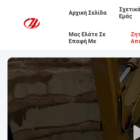
Σχετικ
Αρχική Σελίδα
Εμάς
Μας Ελάτε Σε
Ζητ
Επαφή Με
Απ