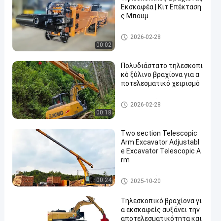
Εκσκαφέα | Κιτ Επέκταση
ς Μπουμ
Τηλεσκοπικός βραχίονας
2026-02-28
00:02
Πολυδιάστατο τηλεσκοπι
κό ξύλινο βραχίονα για α
ποτελεσματικό χειρισμό
Τηλεσκοπικός βραχίονας
2026-02-28
00:18
Two section Telescopic
Arm Excavator Adjustabl
e Excavator Telescopic A
rm
Τηλεσκοπικός βραχίονας εκ
00:24
2025-10-20
σκαφέων
Τηλεσκοπικό βραχίονα γι
α εκσκαφείς αυξάνει την
αποτελεσματικότητα και