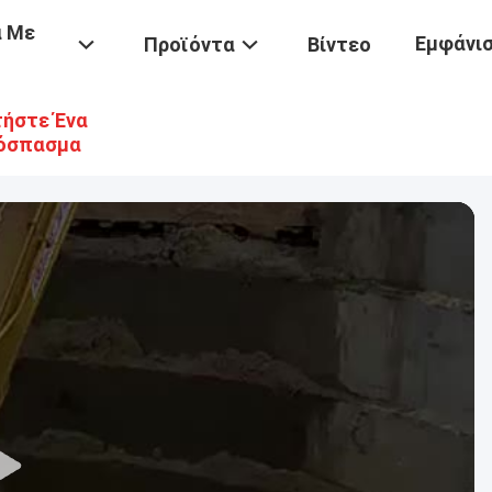
ά Με
Εμφάνισ
Προϊόντα
Βίντεο
ήστε Ένα
όσπασμα