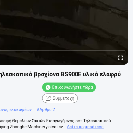
τηλεσκοπικό βραχίονα BS900E υλικό ελαφρύ
Επικοινωνήστε τώρα
Συμμετοχή
ίονας εκσκαφέων
#
Άρθρο 2
σκαφή Θεμελίων Οικιών Εισαγωγή ενός σετ Τηλεσκοπικού
ng Zhonghe Machinery είναι έν...
Δείτε περισσότερα