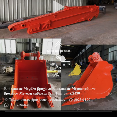
Εκσκαφέας Μεγάλο βραχίονα Εκσκαφέας Μετακινούμενο
βραχίονα Μεγάλη εμβέλεια 12m 16m για ZX490
Τηλεσκοπικός βραχίονας εκσκαφέων
2025-04-29
311 απόψεις