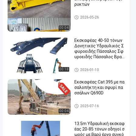
ρυκτών
οδηγώντας βραχίονας σωρ
2026-05-26
ών εκσκαφέων
00:04
Εκσκαφέας 40-50 τόνων
Δονητικός Υδραυλικός Σ
φυροειδής Πάσσαλος Σφ
υροειδής Πάσσαλος Βραχ
ίονας Πασσαλοπήκτης Βρ
αχίονας Πασσαλοπήκτης
οδηγώντας βραχίονας σωρ
00:18
2026-01-10
Φύλλων Έργα Κατασκευώ
ών εκσκαφέων
ν
Εκσκαφέας Cat 395 με πα
σαλοπήκτη και σφυρί πα
σσάλων Q690D
οδηγώντας βραχίονας σωρ
2025-07-16
ών εκσκαφέων
00:04
13.5m Υδραυλική εκσκαφ
έας 20-85 τόνων οδηγοί σ
ωρός με βαρύ έργο συγκό