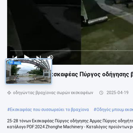
25 - 28 τόνων Εκσκαφέας Πύργος οδήγησης 
οδηγώντας βραχίονας σωρών εκσκαφέων
2025-04-19
#
Εκσκαφέας που συσσωρεύει το βραχίονα
#
Οδηγός μπουμ εκσ
25-28 τόνων Εκσκαφέας Πύργος οδήγησης Άρμας Πύργος οδηγήτης
κατάλογο PDF:2024 Zhonghe Machinery - Καταλόγος προϊόντων.pd