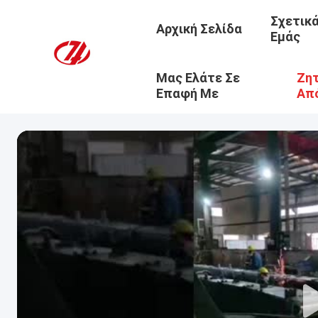
Σχετικ
Αρχική Σελίδα
Εμάς
Μας Ελάτε Σε
Ζητ
Επαφή Με
Απ