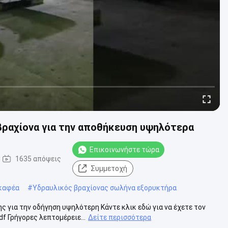
βραχίονα για την αποθήκευση υψηλότερα
Επικοινωνήστε τώρα
1635 απόψεις
Συμμετοχή
καφέα
#
Υδραυλικός βραχίονας σωλήνα εξορυκτήρα
 για την οδήγηση υψηλότερη Κάντε κλικ εδώ για να έχετε τον
f Γρήγορες λεπτομέρειε...
Δείτε περισσότερα