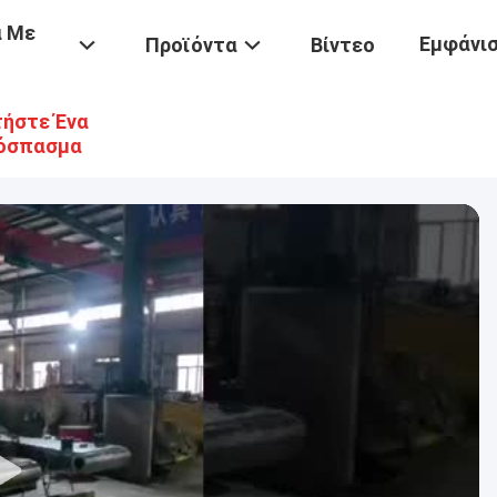
ά Με
Εμφάνισ
Προϊόντα
Βίντεο
ήστε Ένα
όσπασμα