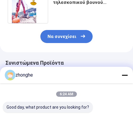
τηλεσκοπικού βουνού
τηλεσκοπικό βραχίονα για
εργασίες κατασκευής
Να συνεχίσει
Συνιστώμενα Προϊόντα
zhonghe
6:24 AM
Good day, what product are you looking for?
Τηλεσκοπικό
Τηλεσκοπικός
Επικεφαλής μ
βραχίονα εκσκαφέα
εξορυκτής με κουβά
εκσκαφής
υψηλής εμβέλειας.
για γάτες Hitachi