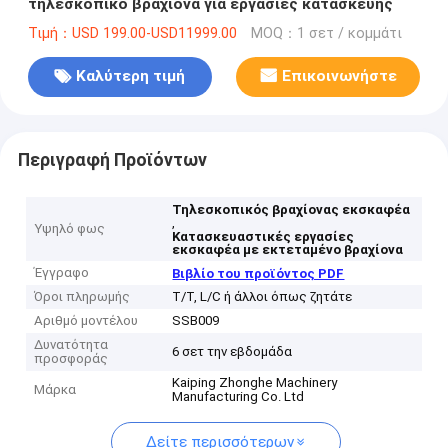
τηλεσκοπικό βραχίονα για εργασίες κατασκευής
Τιμή：USD 199.00-USD11999.00
MOQ：1 σετ / κομμάτι
Καλύτερη τιμή
Επικοινωνήστε
Περιγραφή Προϊόντων
Τηλεσκοπικός βραχίονας εκσκαφέα
,
Υψηλό φως
Κατασκευαστικές εργασίες
εκσκαφέα με εκτεταμένο βραχίονα
Έγγραφο
Βιβλίο του προϊόντος PDF
Όροι πληρωμής
T/T, L/C ή άλλοι όπως ζητάτε
Αριθμό μοντέλου
SSB009
Δυνατότητα
6 σετ την εβδομάδα
προσφοράς
Kaiping Zhonghe Machinery
Μάρκα
Manufacturing Co. Ltd
Δείτε περισσότερων