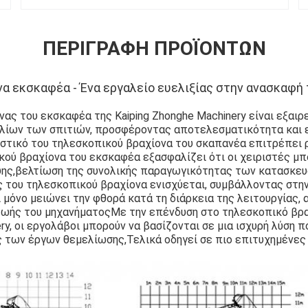
ΠΕΡΙΓΡΑΦΉ ΠΡΟΪΌΝΤΩΝ
α εκσκαφέα - Ένα εργαλείο ευελιξίας στην ανασκαφή 
ας του εκσκαφέα της Kaiping Zhonghe Machinery είναι εξαιρ
λίων των σπιτιών, προσφέροντας αποτελεσματικότητα και ε
στικό του τηλεσκοπικού βραχίονα του σκαπανέα επιτρέπει 
κού βραχίονα του εκσκαφέα εξασφαλίζει ότι οι χειριστές μ
ψης,βελτίωση της συνολικής παραγωγικότητας των κατασκευ
ς του τηλεσκοπικού βραχίονα ενισχύεται, συμβάλλοντας στη
ι μόνο μειώνει την φθορά κατά τη διάρκεια της λειτουργίας,
 ζωής του μηχανήματοςΜε την επένδυση στο τηλεσκοπικό βρ
ry, οι εργολάβοι μπορούν να βασίζονται σε μια ισχυρή λύση 
 των έργων θεμελίωσης,Τελικά οδηγεί σε πιο επιτυχημένες 