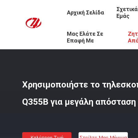
Σχετικά
Αρχική Σελίδα
Εμάς
Μας Ελάτε Σε
Ζητ
Αρχική Σελίδα
/
Προϊόντα
/
Τηλεσκοπικός Βραχίονας Ε
Επαφή Με
Απ
Χρησιμοποιήστε το τηλεσκο
Q355B για μεγάλη απόσταση
Καλύτερη Τιμή
Στείλτε Μας Μήνυμα