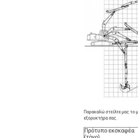
Παρακαλώ στείλτε μας το 
εξορυκτήρα σας.
Πρότυπο εκσκαφέα
(τόνο)