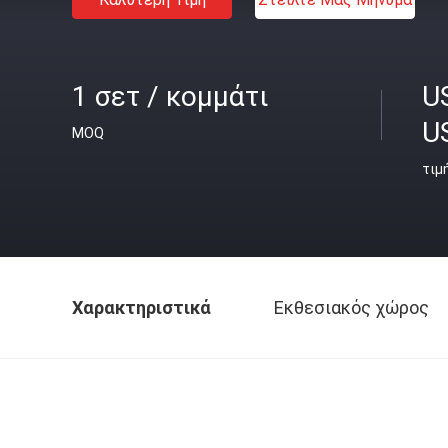
1 σετ / κομμάτι
U
U
MOQ
τιμ
Χαρακτηριστικά
Εκθεσιακός χώρος