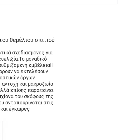
του θεμέλιου σπιτιού
ετικά σχεδιασμένος για
υελιξία.Το μοναδικό
ρυθμιζόμενη εμβέλειαΗ
πορούν να εκτελέσουν
αστικών έργων.
ν αντοχή και μακροζωία
 αλλά επίσης παρατείνει
αχίονα του σκάφους της
που ανταποκρίνεται στις
και έγκαιρες