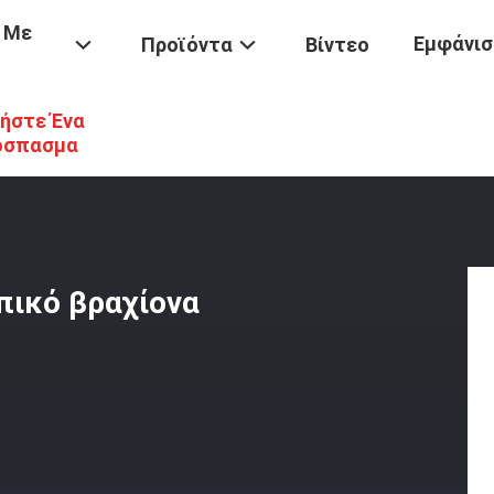
 Με
Εμφάνισ
Προϊόντα
Βίντεο
ήστε Ένα
κσκαφέων
/
Χρησιμοποιήστε Το Τηλεσκοπικό Βραχίονα Q355B Για Μ
όσπασμα
πικό βραχίονα