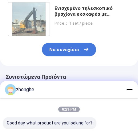
Ενισχυμένο τηλεσκοπικό
βραχίονα εκσκαφέα με
τυποποιημένο κουβά για την
Price： 1 set / piece
ανασκαφή εδάφους
Να συνεχίσει
Συνιστώμενα Προϊόντα
zhonghe
8:21 PM
Good day, what product are you looking for?
Τηλεσκοπικός
Τηλεσκοπικό
Εκσκαφέας μ