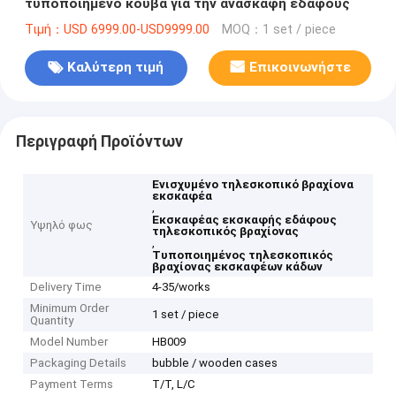
τυποποιημένο κουβά για την ανασκαφή εδάφους
Τιμή：USD 6999.00-USD9999.00
MOQ：1 set / piece
Καλύτερη τιμή
Επικοινωνήστε
Περιγραφή Προϊόντων
Ενισχυμένο τηλεσκοπικό βραχίονα
εκσκαφέα
,
Εκσκαφέας εκσκαφής εδάφους
Υψηλό φως
τηλεσκοπικός βραχίονας
,
Τυποποιημένος τηλεσκοπικός
βραχίονας εκσκαφέων κάδων
Delivery Time
4-35/works
Minimum Order
1 set / piece
Quantity
Model Number
HB009
Packaging Details
bubble / wooden cases
Payment Terms
T/T, L/C