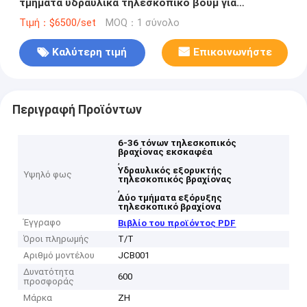
τμήματα υδραυλικά τηλεσκοπικό βουμ για
εκσκαφέα 6-36 τόνων
Τιμή：$6500/set
MOQ：1 σύνολο
Καλύτερη τιμή
Επικοινωνήστε
Περιγραφή Προϊόντων
6-36 τόνων τηλεσκοπικός
βραχίονας εκσκαφέα
,
Υδραυλικός εξορυκτής
Υψηλό φως
τηλεσκοπικός βραχίονας
,
Δύο τμήματα εξόρυξης
τηλεσκοπικό βραχίονα
Έγγραφο
Βιβλίο του προϊόντος PDF
Όροι πληρωμής
Τ/Τ
Αριθμό μοντέλου
JCB001
Δυνατότητα
600
προσφοράς
Μάρκα
ZH