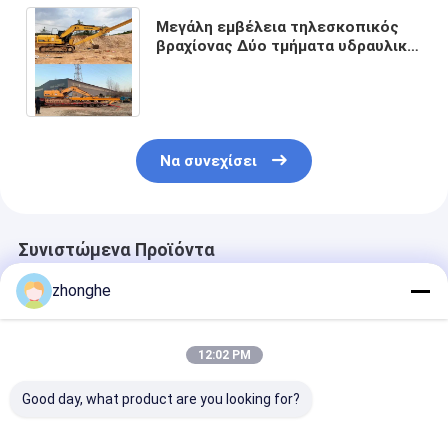
Μεγάλη εμβέλεια τηλεσκοπικός
βραχίονας Δύο τμήματα υδραυλικά
τηλεσκοπικό βουμ για εκσκαφέα
6-36 τόνων
Να συνεχίσει
Συνιστώμενα Προϊόντα
zhonghe
12:02 PM
Good day, what product are you looking for?
Εκσκαφέας
Επαγγελματικός
Τηλεσκοπικό