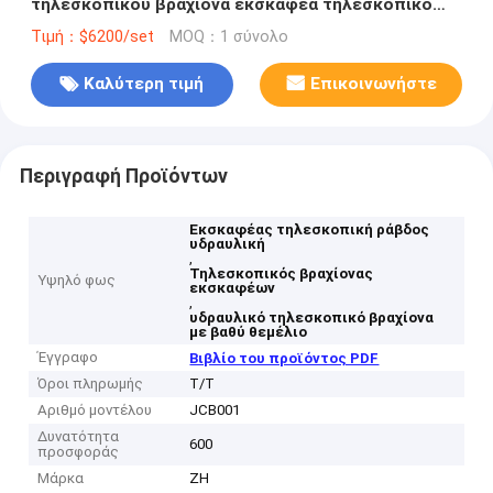
τηλεσκοπικού βραχίονα εκσκαφέα τηλεσκοπικό
ραβδί
Τιμή：$6200/set
MOQ：1 σύνολο
Καλύτερη τιμή
Επικοινωνήστε
Περιγραφή Προϊόντων
Εκσκαφέας τηλεσκοπική ράβδος
υδραυλική
,
Τηλεσκοπικός βραχίονας
Υψηλό φως
εκσκαφέων
,
υδραυλικό τηλεσκοπικό βραχίονα
με βαθύ θεμέλιο
Έγγραφο
Βιβλίο του προϊόντος PDF
Όροι πληρωμής
Τ/Τ
Αριθμό μοντέλου
JCB001
Δυνατότητα
600
προσφοράς
Μάρκα
ZH