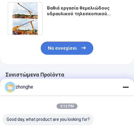
Βαθιά εργασία θεμελιώδους
υδραυλικού τηλεσκοπικού
βραχίονα εκσκαφέα τηλεσκοπικό
ραβδί
Να συνεχίσει
Συνιστώμενα Προϊόντα
zhonghe
3:12 PM
Good day, what product are you looking for?
Εκσκαφέας
Επαγγελματικός
Τηλεσκοπικό