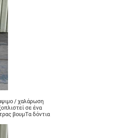
κάψιμο / χαλάρωση
ξοπλιστεί σε ένα
τρας βουμΤα δόντια