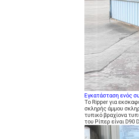
Εγκατάσταση ενός σ
Το Ripper για εκσκα
σκληρής άμμου σκληρ
τυπικό βραχίονα τυπ
του Ρίπερ είναι D90 