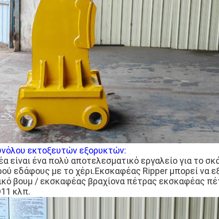
υνόλου εκτοξευτών εξορυκτών:
φέα είναι ένα πολύ αποτελεσματικό εργαλείο για το σ
ού εδάφους με το χέρι.Εκσκαφέας Ripper μπορεί να ε
ικό βουμ / εκσκαφέας βραχίονα πέτρας εκσκαφέας πέ
D11 κλπ.