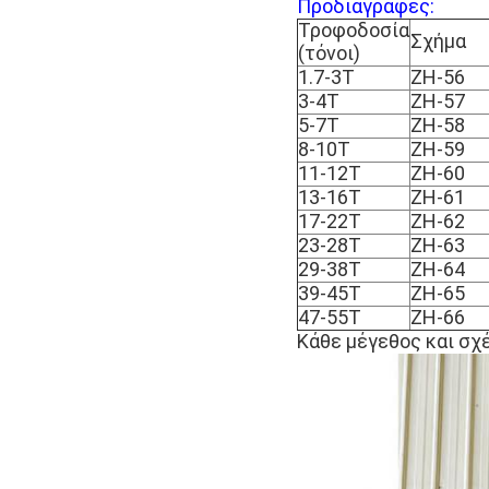
Προδιαγραφές:
Τροφοδοσία
Σχήμα
(τόνοι)
1.7-3Τ
ZH-56
3-4Τ
ZH-57
5-7Τ
ZH-58
8-10T
ZH-59
11-12Τ
ZH-60
13-16Τ
ZH-61
17-22Τ
ZH-62
23-28Τ
ZH-63
29-38Τ
ZH-64
39-45Τ
ZH-65
47-55Τ
ZH-66
Κάθε μέγεθος και σχ