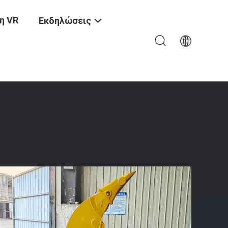
η VR
Εκδηλώσεις
Για Την Χαλάρωση Του Εδάφους Άμμος Πέτρα