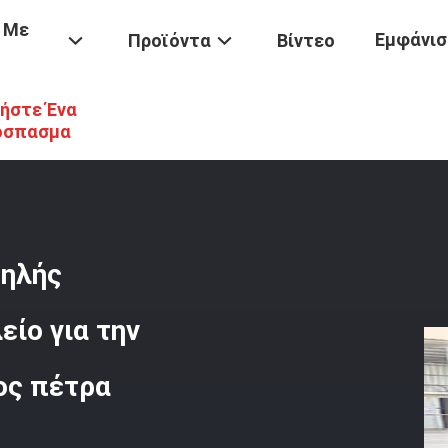
 Με
Εμφάνισ
Προϊόντα
Βίντεο
ήστε Ένα
/
Q355B Εκσκαφέας Ripper Υψηλής Αποτελεσματικότητας Εργαλείο 
όσπασμα
ψηλής
ίο για την
ος πέτρα