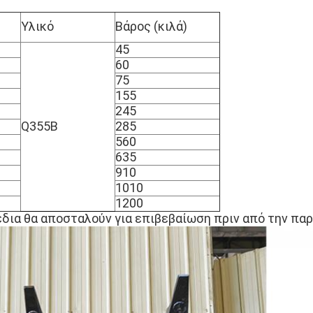
Υλικό
Βάρος (κιλά)
45
60
75
155
245
Q355B
285
560
635
910
1010
1200
έδια θα αποσταλούν για επιβεβαίωση πριν από την πα