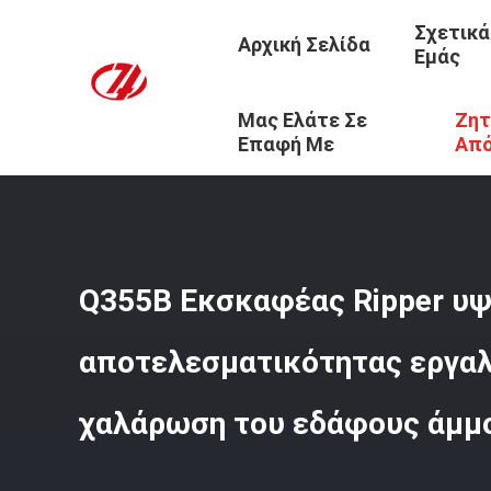
Σχετικά
Αρχική Σελίδα
Εμάς
Μας Ελάτε Σε
Ζητ
Αρχική Σελίδα
/
Προϊόντα
/
Σκαριφιστήρας Εκσκαφέων
Επαφή Με
Απ
Q355B Εκσκαφέας Ripper υ
αποτελεσματικότητας εργαλε
χαλάρωση του εδάφους άμμ