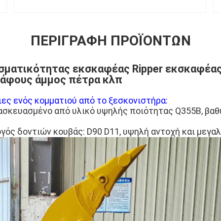
ΠΕΡΙΓΡΑΦΉ ΠΡΟΪΌΝΤΩΝ
ματικότητας εκσκαφέας Ripper εκσκαφέας 
δάφους άμμος πέτρα κλπ
ες ενός κομματιού από το ξεσκονιστήρα:
τασκευασμένο από υλικό υψηλής ποιότητας Q355B, βαθ
ός δοντιών κουβάς: D90 D11, υψηλή αντοχή και μεγα