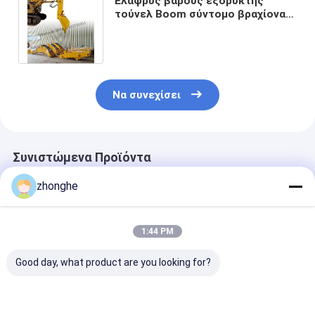
Ελαφρύς βάρους εξορυκτής
τούνελ Boom σύντομο βραχίονα
Πολλαπλής χρήσης για εύκολο
χειρισμό
Να συνεχίσει
Συνιστώμενα Προϊόντα
zhonghe
1:44 PM
Good day, what product are you looking for?
Βραχίονας σήραγγας
12 τόνων 20 τόνων
Βραχίονας σήρ
εκσκαφέα:
Excavator Tunnel
εκσκαφέα: