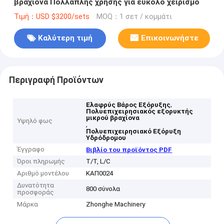
βραχίονα Πολλαπλής χρήσης για εύκολο χειρισμό
Τιμή：USD $3200/sets
MOQ：1 σετ / κομμάτι
Καλύτερη τιμή
Επικοινωνήστε
Περιγραφή Προϊόντων
,
Ελαφρύς Βάρος Εξόρυξης
Πολυεπιχειρησιακός εξορυκτής
μικρού βραχίονα
Υψηλό φως
,
Πολυεπιχειρησιακό Εξόρυξη
Υδρόδρομου
Έγγραφο
Βιβλίο του προϊόντος PDF
Όροι πληρωμής
T/T, L/C
Αριθμό μοντέλου
ΚΑΠ0024
Δυνατότητα
800 σύνολα
προσφοράς
Μάρκα
Zhonghe Machinery