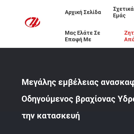
Σχετικά
Αρχική Σελίδα
Εμάς
Μας Ελάτε Σε
Ζητ
Αρχική Σελίδα
/
Προϊόντα
/
Οδηγώντας Βραχίονας Σωρ
Επαφή Με
Απ
Μεγάλης εμβέλειας ανασκαφ
Οδηγούμενος βραχίονας Υδρα
την κατασκευή