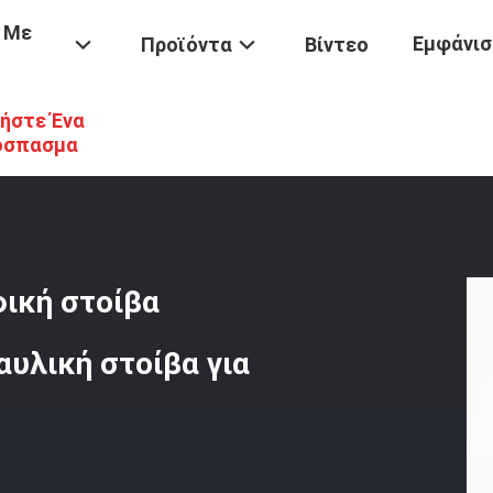
 Με
Εμφάνισ
Προϊόντα
Βίντεο
ήστε Ένα
ών Εκσκαφέων
/
Μεγάλης Εμβέλειας Ανασκαφική Στοίβα Οδηγούμενος
όσπασμα
ική στοίβα
υλική στοίβα για