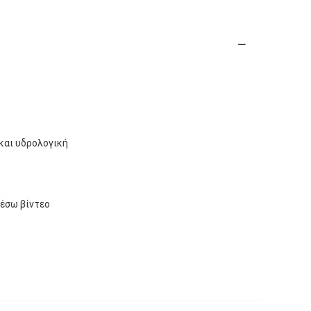
 και υδρολογική
μέσω βίντεο