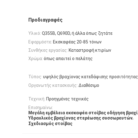
Προδιαγραφές
Υλικό:
Q355B, Q690D, ή άλλα όπως ζητάτε
Εφαρμόστε:
Εκσκαφέας 20-85 τόνων
Συνθήκες εργασίας:
Καταστροφή κτιρίων
Χρώμα:
όπως απαιτεί ο πελάτης
Τύπος:
υψηλός βραχίονας κατεδάφισης προσιτότητας
Οργανωτής κατασκευής:
Διαθέσιμο
Τεχνική:
Προηγμένες τεχνικές
Επισημαίνω:
Μεγάλη εμβέλεια εκσκαφέα στοίβας οδήγηση βραχ
,
Υδραυλικός βραχίονας στερέωσης συσσωρευτών
Σχεδιασμός στοίβας