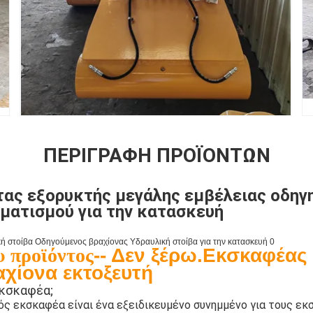
ΠΕΡΙΓΡΑΦΉ ΠΡΟΪΌΝΤΩΝ
ας εξορυκτής μεγάλης εμβέλειας οδηγ
ματισμού για την κατασκευή
 προϊόντος
-
- Δεν ξέρω.
Εκσκαφέας
αχίονα εκτοξευτή
 εκσκαφέα;
ς εκσκαφέα είναι ένα εξειδικευμένο συνημμένο για τους εκ