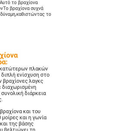
.Αυτό το βραχίονα
ωνΤο βραχίονα συχνά
ή δύναμη,καθιστώντας το
χίονα
α:
ι κατώτερων πλακών
ι διπλή ενίσχυση στο
ν βραχίονες λαγκς
ε διαχωρισμένη
 συνολική διάρκεια
.
βραχίονα και του
 μοίρες και η γωνία
 και της βάσης
ου βελτιώνει τη