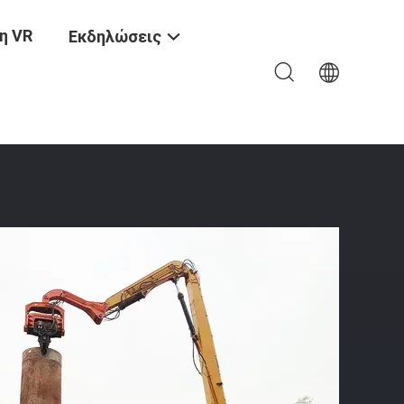
η VR
Εκδηλώσεις
 Βραχίονας Υδραυλική Στοίβα Για Την Κατασκευή