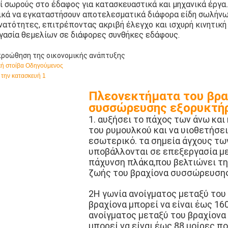
εί σωρούς στο έδαφος για κατασκευαστικά και μηχανικά έργα
ικά να εγκαταστήσουν αποτελεσματικά διάφορα είδη σωλήν
νατότητες, επιτρέποντας ακριβή έλεγχο και ισχυρή κινητικ
ργασία θεμελίων σε διάφορες συνθήκες εδάφους.
 προώθηση της οικονομικής ανάπτυξης
Πλεονεκτήματα του βρα
συσσώρευσης εξορυκτήρ
1. αυξήσει το πάχος των άνω κα
του ρυμουλκού και να υιοθετήσε
εσωτερικό. τα σημεία άγχους τω
υποβάλλονται σε επεξεργασία μ
πάχυνση πλάκα,που βελτιώνει τη
ζωής του βραχίονα συσσώρευσης
2Η γωνία ανοίγματος μεταξύ του 
βραχίονα μπορεί να είναι έως 160
ανοίγματος μεταξύ του βραχίονα
μπορεί να είναι έως 88 μοίρες.π