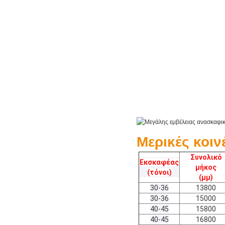
Μερικές κοιν
Συνολικό
Εκσκαφέας
μήκος
(τόνοι)
(μμ)
30-36
13800
30-36
15000
40-45
15800
40-45
16800