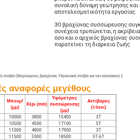
συνολική δύναμη γεώτρησης και 
αποτελεσματικότητα εργασίας.
3Ο βραχίονας συσσώρευσης συγκ
συνέχεια τρυπώνεται, η ακρίβεια
όσο και ο αρχικός βραχίονας συ
παρατείνει τη διάρκεια ζωής.
ές αναφορές μεγέθους
Υψόμετρος
Μπουμ!
Αντίβαρος
Χέρι (mm)
συσσώρευσης
(μμ)
(τόνοι)
(μμ)
10000
3800
15400
3Τ
10500
4500
17100
5Τ
11000
4800
17900
3Τ
11500
5300
18500
5Τ-6Τ