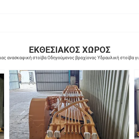
ΕΚΘΕΣΙΑΚΌΣ ΧΏΡΟΣ
ιας ανασκαφική στοίβα Οδηγούμενος βραχίονας Υδραυλική στοίβα γι