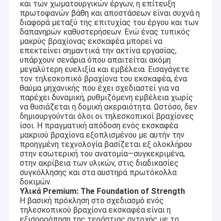
και των χωματουργικών έργων, η επίτευξη
πρωτοφανών βάθη και αποστάσεων είναι συχνά η
διαφορά μεταξύ της επιτυχίας του έργου και των
δαπανηρών καθυστερήσεων. Ενώ ένας τυπικός
μακρύς βραχίονας εκσκαφέα μπορεί να
επεκτείνει σημαντικά την ακτίνα εργασίας,
υπάρχουν σενάρια όπου απαιτείται ακόμη
μεγαλύτερη ευελιξία και εμβέλεια. Εισαγάγετε
τον τηλεσκοπικό βραχίονα του εκσκαφέα, ένα
θαύμα μηχανικής που έχει σχεδιαστεί για να
παρέχει δυναμική, ρυθμιζόμενη εμβέλεια χωρίς
να θυσιάζεται η δομική ακεραιότητα. Ωστόσο, δεν
δημιουργούνται όλοι οι τηλεσκοπικοί βραχίονες
ίσοι. Η πραγματική απόδοση ενός εκσκαφέα
μακριού βραχίονα εξοπλισμένου με αυτήν την
προηγμένη τεχνολογία βασίζεται εξ ολοκλήρου
στην εσωτερική του ανατομία—συγκεκριμένα,
στην ακρίβεια των υλικών, στις διαδικασίες
συγκόλλησης και στα αυστηρά πρωτόκολλα
δοκιμών.
Υλικά Premium: The Foundation of Strength
Η βασική πρόκληση στο σχεδιασμό ενός
τηλεσκοπικού βραχίονα εκσκαφέα είναι η
εξισορρόπηση της τεράστιας αντοχής με το