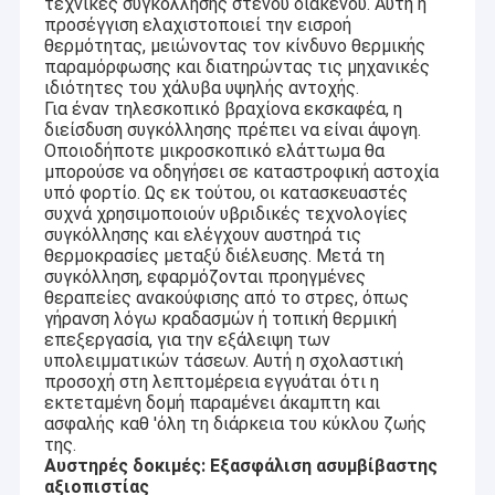
τεχνικές συγκόλλησης στενού διακένου. Αυτή η
προσέγγιση ελαχιστοποιεί την εισροή
θερμότητας, μειώνοντας τον κίνδυνο θερμικής
παραμόρφωσης και διατηρώντας τις μηχανικές
ιδιότητες του χάλυβα υψηλής αντοχής.
Για έναν τηλεσκοπικό βραχίονα εκσκαφέα, η
διείσδυση συγκόλλησης πρέπει να είναι άψογη.
Οποιοδήποτε μικροσκοπικό ελάττωμα θα
μπορούσε να οδηγήσει σε καταστροφική αστοχία
υπό φορτίο. Ως εκ τούτου, οι κατασκευαστές
συχνά χρησιμοποιούν υβριδικές τεχνολογίες
συγκόλλησης και ελέγχουν αυστηρά τις
θερμοκρασίες μεταξύ διέλευσης. Μετά τη
συγκόλληση, εφαρμόζονται προηγμένες
θεραπείες ανακούφισης από το στρες, όπως
γήρανση λόγω κραδασμών ή τοπική θερμική
επεξεργασία, για την εξάλειψη των
υπολειμματικών τάσεων. Αυτή η σχολαστική
Σπίτι
προσοχή στη λεπτομέρεια εγγυάται ότι η
Εισαγωγή
εκτεταμένη δομή παραμένει άκαμπτη και
Προϊόντα
Η Kaiping Zhonghe Machinery είναι ένας κορυφαίος
ασφαλής καθ 'όλη τη διάρκεια του κύκλου ζωής
κατασκευαστής που ειδικεύεται σε υψηλής
της.
ποιότητας σκάφους, βουνά και εξαρτήματα.λύσεις
Αυστηρές δοκιμές: Εξασφάλιση ασυμβίβαστης
Βίντεο
υψηλών επιδόσεων για την κατασκευήΗ δέσμευσή
αξιοπιστίας