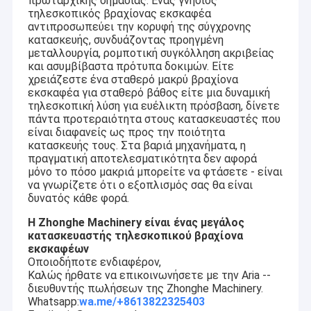
πρωταρχικής σημασίας. Ένας γνήσιος
Πύραυλοι Πύραυλοι Πύραυλοι Πύραυλοι Πύραυλοι
Τηλεσκοπικός βραχίονας
τηλεσκοπικός βραχίονας εκσκαφέα
Πύραυλοι Πύραυλοι Πύραυλοι Πύραυλοι Πύραυλοι
αντιπροσωπεύει την κορυφή της σύγχρονης
Πύραυλοι Πύραυλοι Πύραυλοι Πύραυλοι Πύραυλοι
Τηλεσκοπικός βραχίονας εκσκαφέων
κατασκευής, συνδυάζοντας προηγμένη
Πύραυλοι Πύραυλοι Πύραυλοι Πύραυλοι Πύραυλοι
μεταλλουργία, ρομποτική συγκόλληση ακριβείας
Πύραυλοι Πύραυλοι Πύραυλοι Πύραυλοι Πύραυλοι
και ασυμβίβαστα πρότυπα δοκιμών. Είτε
οδηγώντας βραχίονας σωρών εκσκαφέων
Άπλα κατεδάφισης ️ Άπλα κατεδάφισης δύο και τριών
χρειάζεστε ένα σταθερό μακρύ βραχίονα
τμημάτων κατασκευασμένα για εργασίες
εκσκαφέα για σταθερό βάθος είτε μια δυναμική
βραχίονας σήραγγας εκσκαφέα
κατεδάφισης υψηλού αντίκτυπου.
τηλεσκοπική λύση για ευέλικτη πρόσβαση, δίνετε
Άρθρο 2 του κανονισμού (ΕΚ) αριθ. 765/2008 της
πάντα προτεραιότητα στους κατασκευαστές που
Επιτροπής.
Βραχίονας κατεδάφισης
είναι διαφανείς ως προς την ποιότητα
Επικεφαλής του οχήματος
κατασκευής τους. Στα βαριά μηχανήματα, η
Συμπεριλαμβανομένων των ατσάλινων λαβών, των
πραγματική αποτελεσματικότητα δεν αφορά
Βόλος πετρώματος εξορυκτικού μηχανήματος
λαβών πέτρας και των εξειδικευμένων κουβάδων,
μόνο το πόσο μακριά μπορείτε να φτάσετε - είναι
να γνωρίζετε ότι ο εξοπλισμός σας θα είναι
όπως οι κουβάδες πέτρας, οι τυποποιημένοι
Εκσκαφέας επεξεργασίας υλικών
δυνατός κάθε φορά.
κουβάδες, οι κουβάδες πλέγματος και οι κουβάδες
κελύφους για αποτελεσματικό χειρισμό υλικών.
Η Zhonghe Machinery είναι ένας μεγάλος
Κάδος κλίσης εκσκαφέων
Γιατί να επιλέξετε τη Zhonghe Machinery;
κατασκευαστής τηλεσκοπικού βραχίονα
Ανώτερη ποιότητα και αντοχή
εκσκαφέων
βάζο λάσπης εκσκαφέα
Τα προϊόντα μας κατασκευάζονται με υψηλής
Οποιοδήποτε ενδιαφέρον,
ποιότητας χάλυβα και υπόκεινται σε αυστηρό
Καλώς ήρθατε να επικοινωνήσετε με την Aria --
Βάζο βράχου
έλεγχο ποιότητας για να εξασφαλίσουν
διευθυντής πωλήσεων της Zhonghe Machinery.
μακροζωία και απόδοση σε απαιτητικές συνθήκες.
Whatsapp:
wa.me/+8613822325403