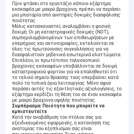
Πριν φτάσει στο εργοτάξιο κάποιο εξάρτημα
μας για ακρίβεια, καινοτομία και αξιοπιστία μας έχει
Εμφάνιση VR
εκσκαφέα με μακρύ βραχίονα, πρέπει να περάσει
κάνει έναν αξιόπιστο συνεργάτη για επιχειρήσεις σε
μια μπαταρία από αυστηρές δοκιμές διασφάλισης
όλο τον κόσμο.
Σχετικά με εμάς
ποιότητας.
Βασικά προϊόντα
Μόλις κατασκευαστεί, αναλαμβάνει η φυσική
Η Kaiping Zhonghe Machinery προσφέρει μια
δοκιμή. Οι μη καταστροφικές δοκιμές (NDT),
Επισκεψή εργοστασίου
ολοκληρωμένη γκάμα εξαρτημάτων εκσκαφιστών
συμπεριλαμβανομένων των επιθεωρήσεων με
που έχουν σχεδιαστεί για να βελτιώσουν την
υπερήχους και ακτινογραφίες, εκτελούνται σε
Έλεγχος ποιότητας
αποτελεσματικότητα και την ευελιξία σε διάφορες
όλες τις πρωτεύουσες συγκολλήσεις για να
εφαρμογές.
διασφαλιστούν μηδενικά εσωτερικά ελαττώματα.
Μεγάλη εμβέλεια χεριών Ιδανικό για βαθιές
Ειδήσεις
Επιπλέον, οι πρωτότυποι τηλεσκοπικοί
ανασκαφές, εκσκαφές και εκτεταμένες εφαρμογές.
βραχίονες εκσκαφέων υποβάλλονται σε δοκιμή
Τηλεσκοπικοί βραχίονες ∙ Συμπεριλαμβανομένων
καταστροφικού φορτίου για να επαληθευτεί ότι
Υποθέσεις
των τηλεσκοπικών βραχίονων δύο και τριών
το τελικό σημείο θραύσης τους υπερβαίνει κατά
τμημάτων για ευέλικτη λειτουργία σε
πολύ τα τυπικά όρια λειτουργίας. Μόνο αφού
Ζητήστε μια προσφορά
περιορισμένους χώρους.
περάσει αυτές τις εξαντλητικές αξιολογήσεις, το
Στρίβοντας Άκρα εργασία υψηλή
εξάρτημα κερδίζει τη θέση του σε έναν εκσκαφέα
με μακρύ βραχίονα υψηλής ποιότητας.
αποτελεσματικότητα στην ανασκαφή caissons,
Συμπέρασμα: Ποιότητα που μπορείτε να
θεμέλιο του σπιτιού, βαθιά λάκκους κλπ.
εμπιστευτείτε
μακροχρόνιος βραχίονας προσιτότητας εκσκαφέων
Πύραυλοι Πύραυλοι Πύραυλοι Πύραυλοι Πύραυλοι
Κατά την αναβάθμιση του στόλου σας για
Πύραυλοι Πύραυλοι Πύραυλοι Πύραυλοι Πύραυλοι
εξειδικευμένες εφαρμογές, η κατανόηση της
Πύραυλοι Πύραυλοι Πύραυλοι Πύραυλοι Πύραυλοι
Τηλεσκοπικός βραχίονας εκσκαφέων
ανατομίας του εξοπλισμού σας είναι
Πύραυλοι Πύραυλοι Πύραυλοι Πύραυλοι Πύραυλοι