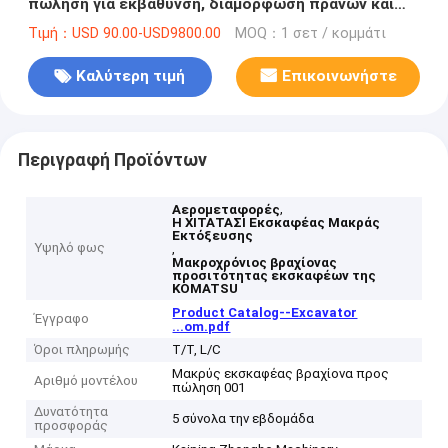
πώληση για εκβάθυνση, διαμόρφωση πρανών και
ισοπέδωση
Τιμή：USD 90.00-USD9800.00
MOQ：1 σετ / κομμάτι
Καλύτερη τιμή
Επικοινωνήστε
Περιγραφή Προϊόντων
,
Αερομεταφορές
Η ΧΙΤΑΤΑΣΙ Εκσκαφέας Μακράς
Εκτόξευσης
Υψηλό φως
,
Μακροχρόνιος βραχίονας
προσιτότητας εκσκαφέων της
KOMATSU
Product Catalog--Excavator
Έγγραφο
...om.pdf
Όροι πληρωμής
T/T, L/C
Μακρύς εκσκαφέας βραχίονα προς
Αριθμό μοντέλου
πώληση 001
Δυνατότητα
5 σύνολα την εβδομάδα
προσφοράς