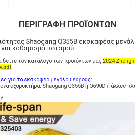
ΠΕΡΙΓΡΑΦΉ ΠΡΟΪΌΝΤΩΝ
ιότητας Shaogang Q355B εκσκαφέας μεγάλ
 για καθαρισμό ποταμού
α δείτε τον κατάλογο των προϊόντων μας:
2024 Zhonghe
ν.pdf
ες για το εκσκαφέα μεγάλου εύρους:
ονα εξορυκτήρα: Shaogang Q355B ή Q690D ή άλλες πλ
μή