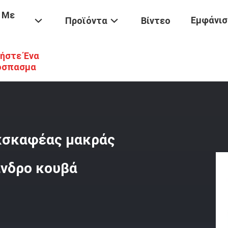
 Με
Εμφάνισ
Προϊόντα
Βίντεο
ήστε Ένα
ροσιτότητας Εκσκαφέων
/
Q355B 20 Τόνων 55 Τόνων Εκσκαφέας Μακ
όσπασμα
εκσκαφέας μακράς
ινδρο κουβά