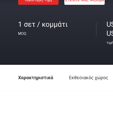
1 σετ / κομμάτι
U
U
MOQ
τιμ
Χαρακτηριστικά
Εκθεσιακός χώρος