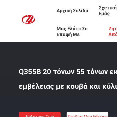
Σχετικά
Αρχική Σελίδα
Εμάς
Μας Ελάτε Σε
Ζητ
Αρχική Σελίδα
/
Προϊόντα
/
Μακροχρόνιος Βραχίονας Π
Επαφή Με
Απ
Q355B 20 τόνων 55 τόνων 
εμβέλειας με κουβά και κύλ
Καλύτερη Τιμή
Στείλτε Μας Μήνυμα