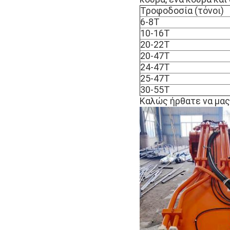
Τροφοδοσία (τόνοι)
6-8Τ
10-16Τ
20-22Τ
20-47Τ
24-47Τ
25-47Τ
30-55Τ
Καλώς ήρθατε να μας