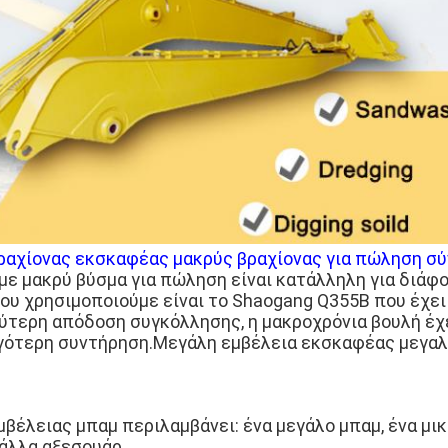
αχίονας εκσκαφέας μακρύς βραχίονας για πώληση σύ
με μακρύ βύσμα για πώληση είναι κατάλληλη για διάφ
ου χρησιμοποιούμε είναι το Shaogang Q355B που έχε
τερη απόδοση συγκόλλησης, η μακροχρόνια βουλή έχ
ιγότερη συντήρηση.Μεγάλη εμβέλεια εκσκαφέας μεγα
βέλειας μπαμ περιλαμβάνει: ένα μεγάλο μπαμ, ένα μικ
 άλλα αξεσουάρ.