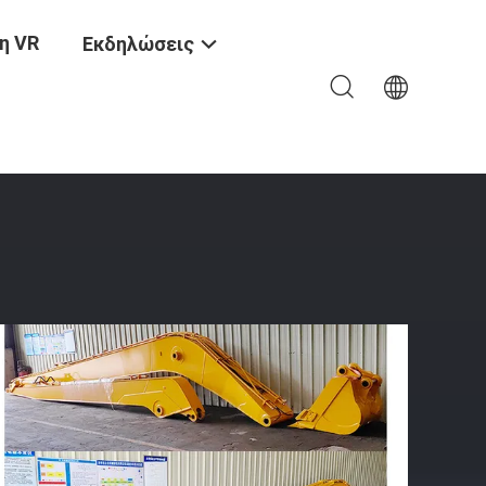
η VR
Εκδηλώσεις
ράς Εμβέλειας Με Κουβά Και Κύλινδρο Κουβά