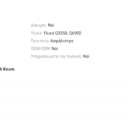
Δοκιμές:
Ναί
Υλικό:
Υλικό Q355B, Q690D
Ποιότητα:
Ασφάλιστρο
OEM/ODM:
Ναί
Υπηρεσία μετά την πώληση:
Ναί
,
ch Boom