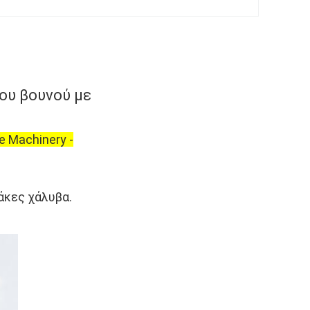
ου βουνού με
 Machinery -
άκες χάλυβα.